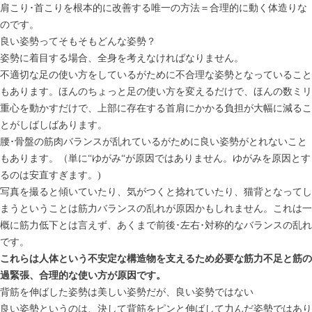
肩こり･首こりを根本的に改善する唯一の方法＝合理的に動く体造りな
のです。
良い姿勢ってそもそもどんな姿勢？
姿勢に着目する場合、全身を考えなければなりません。
不適切な足の使い方をしているがために不合理な姿勢となっていること
もあります。ほんのちょっと足の使い方を変えるだけで、ほんの数ミリ
重心を動かすだけで、上部に存在する首肩にかかる負担が大幅に減るこ
とがしばしばあります。
腰･骨盤の筋肉バランスが乱れているがために良い姿勢がとれないこと
もあります。（単に“ゆがみ“が原因ではありません。ゆがみを原因とす
るのは安直すぎます。)
写真を撮ると傾いていたり、気がつくと捻れていたり、猫背となってし
まうということは筋力バランスの乱れが原因かもしれません。これは一
概に筋力低下とは言えず、あくまで前後･左右･対称的なバランスの乱れ
です。
これらは人体という不安定な構造物を支えるため必要な筋力不足と筋の
過緊張、合理的な使い方が原因です。
背筋を伸ばした姿勢は美しい姿勢だが、良い姿勢ではない
良い姿勢というのは、決して背筋をピンと伸ばして力んだ姿勢ではあり