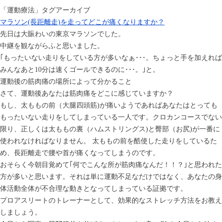
「
運動療法
」タグアーカイブ
マラソン(長距離走)を走ってどこが痛くなりますか？
先日は大賑わいの東京マラソンでした。
中継を観ながらふと思いました。
｢もったいない走りをしている方が多いなぁ･･･。ちょっと手を加えれば
みんなあと10分は速くゴールできるのに･･･。｣と。
運動後の筋肉痛の場所によって分かること
さて、運動後あなたは筋肉痛をどこに感じていますか？
もし、太ももの前（大腿四頭筋)が痛いようであればあなたはとっても
もったいない走りをしてしまっている一人です。クロカンコースでない
限り、正しくは太ももの裏（ハムストリングス)と臀部（お尻)が一番に
使われなければなりません。 太ももの前を酷使した走りをしているた
め、長距離走で腰や首が痛くなってしまうのです。
おそらく今朝目覚めて｢何でこんな所が筋肉痛なんだ！！？｣と思われた
方が多いと思います。それは単に運動不足なだけではなく、あなたの身
体活動全体が不合理な動きとなってしまっている証拠です。
プロアスリートのトレーナーとして、効果的なストレッチ方法をお教え
しましょう。