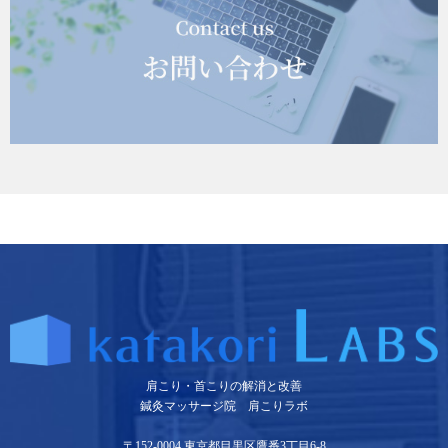
肩こり・首こりの解消と改善
鍼灸マッサージ院 肩こりラボ
〒152-0004 東京都目黒区鷹番3丁目6-8