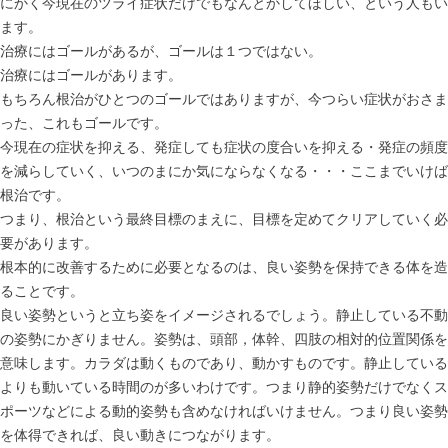
にかく今現在のツライ症状だけでもなんとかしてほしい、という人もい
ます。
治療にはゴールがあるが、ゴールは１つではない。
治療にはゴールがあります。
もちろん根治がひとつのゴールではありますが、今つらい症状がおさま
った、これもゴールです。
今現在の症状を抑える、発症しても症状の度合いを抑える・発症の頻度
を減らしていく、いつのまにか気にならなくなる・・・ここまでいけば
根治です。
つまり、根治という最終目標のまえに、目標を定めてクリアしていく必
要があります。
根本的に改善するために必要となるのは、良い姿勢を保持できる体を造
ることです。
良い姿勢というと立ち姿をイメージされるでしょう。静止している不動
の姿勢にかぎりません。姿勢は、頭部，体幹、四肢の相対的位置関係を
意味します。カラダは動くものであり、動かすものです。静止している
よりも動いている時間のが多いわけです。つまり静的姿勢だけでなくス
ポーツなどによる動的姿勢も含めなければいけません。つまり良い姿勢
を体得できれば、良い動きにつながります。