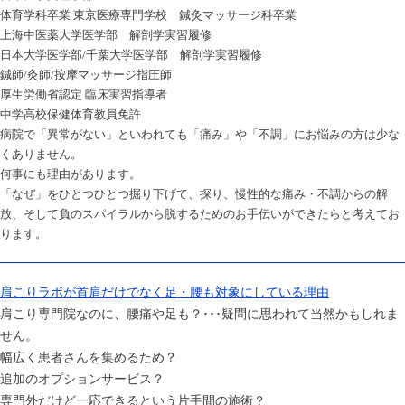
体育学科卒業 東京医療専門学校 鍼灸マッサージ科卒業
上海中医薬大学医学部 解剖学実習履修
日本大学医学部/千葉大学医学部 解剖学実習履修
鍼師/灸師/按摩マッサージ指圧師
厚生労働省認定 臨床実習指導者
中学高校保健体育教員免許
病院で「異常がない」といわれても「痛み」や「不調」にお悩みの方は少な
くありません。
何事にも理由があります。
「なぜ」をひとつひとつ掘り下げて、探り、慢性的な痛み・不調からの解
放、そして負のスパイラルから脱するためのお手伝いができたらと考えてお
ります。
肩こりラボが首肩だけでなく足・腰も対象にしている理由
肩こり専門院なのに、腰痛や足も？･･･疑問に思われて当然かもしれま
せん。
幅広く患者さんを集めるため？
追加のオプションサービス？
専門外だけど一応できるという片手間の施術？