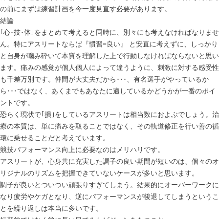
の前にまずは練習計画を今一度見直す必要があります。
結論
｢心･技･体｣をまとめて考えると同時に、別々にも考えなければなりませ
ん。特にアスリートならば『慣習=良い』 と安直に考えずに、しっかり
と自身が噛み砕いて本質を理解した上で行動しなければならないと思い
ます。痛みの感覚が個人個人によって違うように、刺激に対する感受性
も千差万別です。仲間が大丈夫だから･･･、有名選手がやっているか
ら･･･ではなく、あくまでもあなたに適しているかどうかが一番のポイ
ントです。
恐らく現状で｢損｣をしているアスリートは相当数におよぶでしょう。治
療の本質は、単に痛みを取ることではなく、その軌道修正を行い善の循
環に乗せることだと考えています。
競技パフォーマンス向上に必要なのはメリハリです。
アスリートが、心身共に充実した調子の良い期間が短いのは、個々のオ
リジナルのリズムを把握できていないケースが多いと思います。
調子が良いとついつい頑張りすぎてしまう。結果的にオーバーワークに
なり疲労やケガとなり、逆にパフォーマンスが後退してしまうというこ
とを繰り返しは本当に多いです。