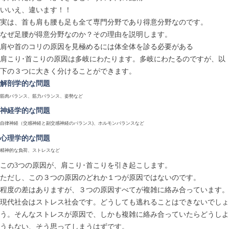
いいえ、違います！！
実は、首も肩も腰も足も全て専門分野であり得意分野なのです。
なぜ足腰が得意分野なのか？その理由を説明します。
肩や首のコリの原因を見極めるには体全体を診る必要がある
肩こり･首こりの原因は多岐にわたります。多岐にわたるのですが、以
下の３つに大きく分けることができます。
解剖学的な問題
筋肉バランス、筋力バランス、姿勢など
神経学的な問題
自律神経（交感神経と副交感神経のバランス)、ホルモンバランスなど
心理学的な問題
精神的な負荷、ストレスなど
この3つの原因が、肩こり･首こりを引き起こします。
ただし、この３つの原因のどれか１つが原因ではないのです。
程度の差はありますが、３つの原因すべてが複雑に絡み合っています。
現代社会はストレス社会です。どうしても逃れることはできないでしょ
う。そんなストレスが原因で、しかも複雑に絡み合っていたらどうしよ
うもない、そう思ってしまうはずです。