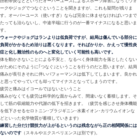
脛靭帯炎などといったオーバーユースによるスポーツ障害になってウォ
ークやジョグでつなぐということを聞きますが、これも疑問が残りま
す。オーバーユース（使いすぎ）ならば完全に休ませなければいつまで
たっても治らないし、中途半端に行うのが一番マイナスになると思いま
す。
ウォークやジョグはランよりは低負荷ですが、結局は傷んでいる部分に
負荷がかかるため治りは悪くなります。そればかりか、かえって慢性炎
症と化し難治性のものへと変化していく可能性も高いです。
体を動かさないことによる不安と、なるべく身体能力を落としたくない
がためにそのように｢つなぐ｣ということを行うのだと思いますが、結局
痛みが長引きそれに伴いパフォーマンスは低下してしまいます。良かれ
と思ってやっていても却ってマイナスとなってしまうのです。
疲労と痛みはイコールではないということ
痛みがなくても疲労は科学的な面からみて、間違いなく蓄積します。そ
して筋の収縮能力や代謝の低下を招きます。（疲労を感じさせ身体機能
を低下させるセロトニン･ブラジギニン･水素イオン･カリウムイオンな
どといった化学物質が蓄積していきます)
練習した分だけ競技力が上がるというのは残念ながら正の相関関係には
ないのです
（スキルやエクスペリエンスは別です)。