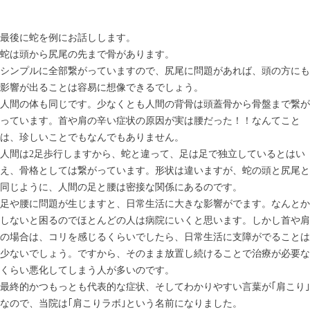
最後に蛇を例にお話しします。
蛇は頭から尻尾の先まで骨があります。
シンプルに全部繋がっていますので、尻尾に問題があれば、頭の方にも
影響が出ることは容易に想像できるでしょう。
人間の体も同じです。少なくとも人間の背骨は頭蓋骨から骨盤まで繋が
っています。首や肩の辛い症状の原因が実は腰だった！！なんてこと
は、珍しいことでもなんでもありません。
人間は2足歩行しますから、蛇と違って、足は足で独立しているとはい
え、骨格としては繋がっています。形状は違いますが、蛇の頭と尻尾と
同じように、人間の足と腰は密接な関係にあるのです。
足や腰に問題が生じますと、日常生活に大きな影響がでます。なんとか
しないと困るのでほとんどの人は病院にいくと思います。しかし首や肩
の場合は、コリを感じるくらいでしたら、日常生活に支障がでることは
少ないでしょう。ですから、そのまま放置し続けることで治療が必要な
くらい悪化してしまう人が多いのです。
最終的かつもっとも代表的な症状、そしてわかりやすい言葉が｢肩こり｣
なので、当院は｢肩こりラボ｣という名前になりました。