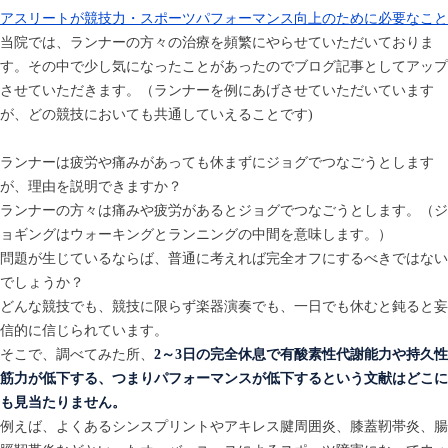
アスリートが競技力・スポーツパフォーマンス向上のために必要なこと
当院では、ランナーの方々の治療を頻繁にやらせていただいておりま
す。その中で少し気になったことがあったのでブログ記事としてアップ
させていただきます。（ランナーを例にあげさせていただいています
が、どの競技においても共通していえることです)
ランナーは疲労や痛みがあっても休まずにジョグでつなごうとします
が、理由を説明できますか？
ランナーの方々は痛みや疲労があるとジョグでつなごうとします。（ジ
ョギングはウォーキングとランニングの中間を意味します。）
問題が生じているならば、普通に考えれば完全オフにするべきではない
でしょうか？
どんな競技でも、競技に限らず楽器演奏でも、一日でも休むと鈍ると妄
信的に信じられています。
そこで、調べてみた所、
2～3日の完全休息で有酸素性代謝能力や持久性
筋力が低下する、つまりパフォーマンスが低下するという文献はどこに
も見当たりません。
例えば、よくあるシンスプリントやアキレス腱周囲炎、膝蓋靭帯炎、腸