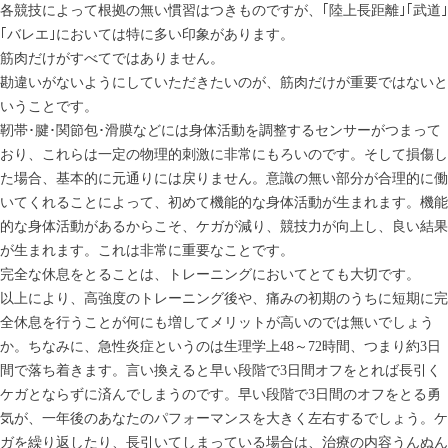
各競技によって根拠の無い慣習はつきものですが、｢陸上長距離｣｢武道｣
｢バレエ｣においては特に多い印象があります。
筋肉だけがすべてではありません。
勘違いがないようにしていただきたいのが、筋肉だけが重要ではないと
いうことです。
靭帯･腱･関節包･滑膜などには身体活動を調整するセンサーがつまって
おり、これらは一定の物理的刺激に非常にもろいのです。そして損傷し
た場合、基本的に元通りには戻りません。意識の無い部分が合理的に働
いてくれることによって、初めて機能的な身体活動が生まれます。機能
的な身体活動があるからこそ、ケガが減り、競技力が向上し、良い結果
が生まれます。これは非常に重要なことです。
完全な休息をとることは、トレーニングにおいてとても大切です。
以上により、高強度のトレーニング後や、痛みの初期のうちに短期に完
全休息を行うことが何にも増してメリットが高いのでは無いでしょう
か。ちなみに、急性炎症というのは生理学上48～72時間、つまり約3日
間で落ち着きます。言い換えると早い段階で3日間オフをとれば長引く
ケガとならずに済んでしまうのです。早い段階で3日間のオフをとる勇
気が、一年後のあなたのパフォーマンスを大きく左右するでしょう。ケ
ガを繰り返したり、長引いてしまっている場合は、治療の内容うんぬん