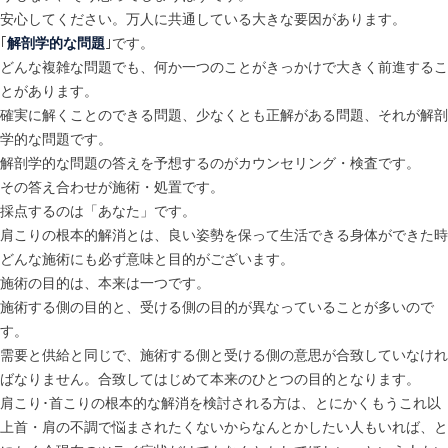
安心してください。万人に共通している大きな要因があります。
｢
解剖学的な問題
｣です。
どんな複雑な問題でも、何か一つのことがきっかけで大きく前進するこ
とがあります。
確実に解くことのできる問題、少なくとも正解がある問題、それが解剖
学的な問題です。
解剖学的な問題の答えを予想するのがカウンセリング・検査です。
その答え合わせが施術・処置です。
採点するのは「あなた」です。
肩こりの根本的解消とは、良い姿勢を保って生活できる身体ができた時
どんな施術にも必ず意味と目的がございます。
施術の目的は、本来は一つです。
施術する側の目的と、受ける側の目的が異なっていることが多いので
す。
需要と供給と同じで、施術する側と受ける側の意思が合致していなけれ
ばなりません。合致してはじめて本来のひとつの目的となります。
肩こり･首こりの根本的な解消を検討される方は、とにかくもうこれ以
上首・肩の不調で悩まされたくないからなんとかしたい人もいれば、と