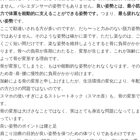
ません。バレエダンサーの姿勢でもありません。
良い姿勢とは、最小筋
力で体重を能動的に支えることができる姿勢です。
つまり、
最も疲れな
い姿勢
です。
ここで勘違いされる方が多いのですが、だら〜っと力みのない脱力姿勢
ではありません。そのような姿勢は確かに楽です。ただし楽なのは、ご
くごく短い間だけです。楽な姿勢を維持しようとすると骨に負荷がかか
ります。骨への負荷が長期にわたると、変形が生じます。これが加齢に
よって骨が変形する理由です。
骨が変形してしまうと、もはや能動的な姿勢がとれなくなります。その
ため首･肩･腰に慢性的に負荷がかかり続けます。
加齢による骨の変形と申し上げましたが、生活環境の変化により、年配
の方だけの問題ではないのです。
スマホの使いすぎによるストレートネック（スマホ首）も、骨の変形で
す。
骨の変形は大げさなことではなく、実はとても身近な問題になってしま
っています。
良い姿勢のポイントは腰と足
肩こり治療の目的が良い姿勢を保つための体づくりであるわけですか