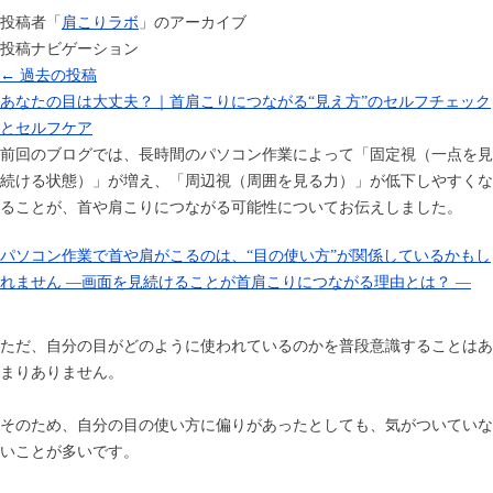
投稿者「
肩こりラボ
」のアーカイブ
投稿ナビゲーション
←
過去の投稿
あなたの目は大丈夫？｜首肩こりにつながる“見え方”のセルフチェック
とセルフケア
前回のブログでは、長時間のパソコン作業によって「固定視（一点を見
続ける状態）」が増え、「周辺視（周囲を見る力）」が低下しやすくな
ることが、首や肩こりにつながる可能性についてお伝えしました。
パソコン作業で首や肩がこるのは、“目の使い方”が関係しているかもし
れません ―画面を見続けることが首肩こりにつながる理由とは？ ―
ただ、自分の目がどのように使われているのかを普段意識することはあ
まりありません。
そのため、自分の目の使い方に偏りがあったとしても、気がついていな
いことが多いです。