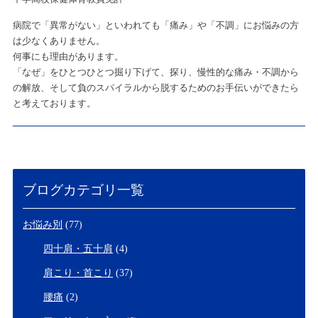
病院で「異常がない」といわれても「痛み」や「不調」にお悩みの方
は少なくありません。
何事にも理由があります。
「なぜ」をひとつひとつ掘り下げて、探り、慢性的な痛み・不調から
の解放、そして負のスパイラルから脱するためのお手伝いができたら
と考えております。
ブログカテゴリ一覧
お悩み別
(77)
四十肩・五十肩
(4)
肩こり・首こり
(37)
腰痛
(2)