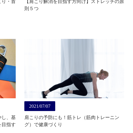
こり・首
【肩こり解消を目指す方向け】ストレッチの原
則５つ
2021/07/07
やし、基
肩こりの予防にも！筋トレ（筋肉トレーニン
を目指す
グ）で健康づくり