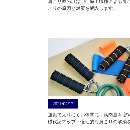
肩こり率No.1は〇〇職！職種による肩
こりの原因と対策を解説します。
2021/07/12
運動で太りにくい体質に～筋肉量を増
礎代謝アップ・慢性的な肩こりの解消