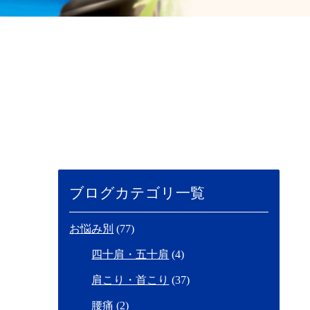
ブログカテゴリ一覧
お悩み別
(77)
四十肩・五十肩
(4)
肩こり・首こり
(37)
腰痛
(2)