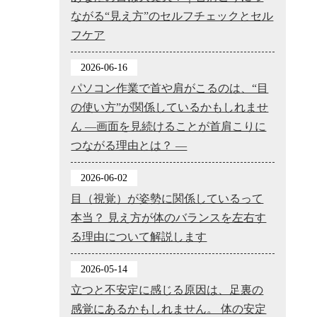
ながる“見え方”のセルフチェックとセル
フケア
2026-06-16
パソコン作業で首や肩がこるのは、“目
の使い方”が関係しているかもしれませ
ん ―画面を見続けることが首肩こりに
つながる理由とは？ ―
2026-06-02
目（視覚）が姿勢に関係しているって
本当？ 見え方が体のバランスを左右す
る理由について解説します
2026-05-14
立つと不安定に感じる原因は、足裏の
感覚にあるかもしれません。 体の安定